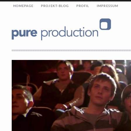
HOMEPAGE
PROJEKT-BLOG
PROFIL
IMPRESSUM
Oder rufen Sie uns an.
pure production
sanderstraße 1
berlin 12047
+49 30 65 70 8000
info@pure-production.de